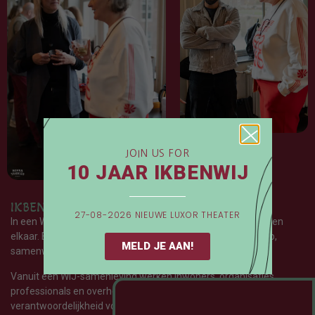
JOIN US FOR
10 JAAR IKBENWIJ
IKBENWIJ werkt aan een Wij-Samenleving
27-08-2026 NIEUWE LUXOR THEATER
In een WIJ-samenleving zien, horen en waarderen de mensen
elkaar. En verschillen leiden niet tot afstand, maar tot begrip,
MELD JE AAN!
samenwerking en gedeelde eigenaarschap.
Vanuit een WIJ-samenleving werken inwoners, organisaties,
professionals en overheden samen en nemen met zijn allen
verantwoordelijkheid voor de uitdagingen van vandaag en de