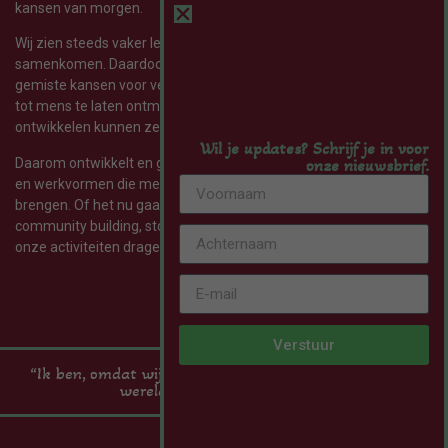
kansen van morgen.
Wij zien steeds vaker leefwerelden naast elkaar bestaan en niet
samenkomen. Daardoor ontstaan misverstanden, polarisatie en
gemiste kansen voor verbinding. Door mensen elkaar van mens
tot mens te laten ontmoeten, verhalen delen, talenten te
ontwikkelen kunnen ze in actie komen.
Wil je updates? Schrijf je in voor
Daarom ontwikkelt en gebruikt IKBENWIJ producten, programma’s
onze nieuwsbrief.
en werkvormen die mensen met elkaar verbinden en in beweging
brengen. Of het nu gaat om participatie, talentontwikkeling,
community building, storytelling of leiderschapsontwikkeling: al
onze activiteiten dragen bij aan hetzelfde doel.
Verstuur
“Ik ben, omdat wij zijn. En samen bouwen we aan een
wereld waarin iedereen telt.”