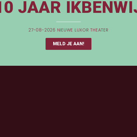
10 JAAR IKBENWI
27-08-2026 NIEUWE LUXOR THEATER
MELD JE AAN!