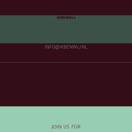
Home
Over ons
Contact
IKBENWIJ
INFO@IKBENWIJ.NL
JOIN US FOR